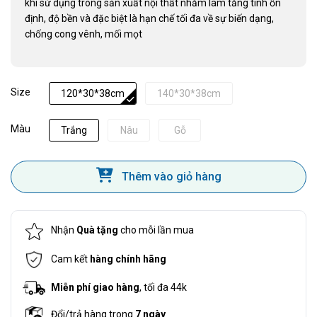
khi sử dụng trong sản xuất nội thất nhằm làm tăng tính ổn
định, độ bền và đặc biệt là hạn chế tối đa về sự biến dạng,
chống cong vênh, mối mọt
Size
120*30*38cm
140*30*38cm
Màu
Trắng
Nâu
Gỗ
Thêm vào giỏ hàng
Nhận
Quà tặng
cho mỗi lần mua
Cam kết
hàng chính hãng
Miễn phí giao hàng
, tối đa 44k
Đổi/trả hàng trong
7 ngày