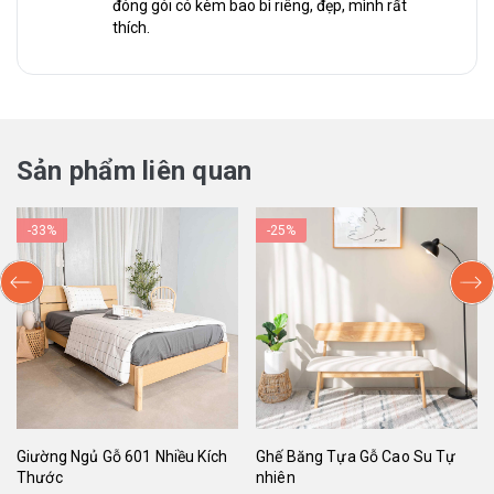
đóng gói có kèm bao bì riêng, đẹp, mình rất
thích.
Sản phẩm liên quan
-33%
-25%
Giường Ngủ Gỗ 601 Nhiều Kích
Ghế Băng Tựa Gỗ Cao Su Tự
Thước
nhiên