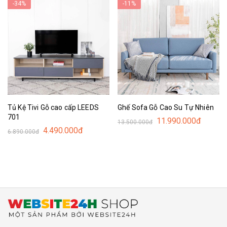
-34%
-11%
Tủ Kệ Tivi Gỗ cao cấp LEEDS
Ghế Sofa Gỗ Cao Su Tự Nhiên
701
11.990.000đ
13.500.000đ
4.490.000đ
6.890.000đ